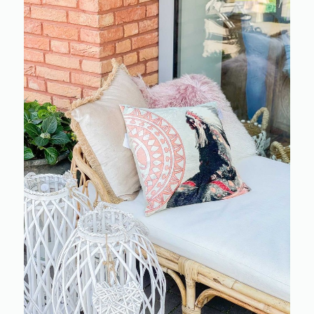
FORMATIE
JOIN US! & BECOME PA
OF THE TRIBE!
tenservice | Customer
Naam
ice
tact & FAQ
Email Adres
emia Hotspots
ppen op Afspraak