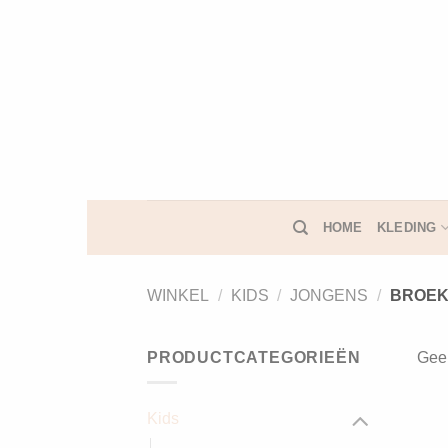
Ga
naar
inhoud
HOME
KLEDING
WINKEL
/
KIDS
/
JONGENS
/
BROEK
PRODUCTCATEGORIEËN
Geen
Kids