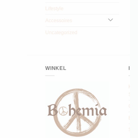
Lifestyle
Accessoires
Uncategorized
WINKEL
IN
Klan
Serv
Con
Boh
Sho