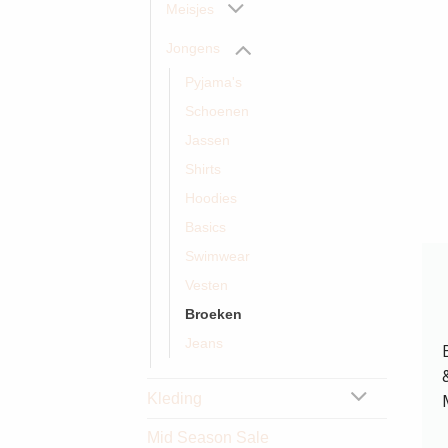
Meisjes
Jongens
Pyjama's
Schoenen
Jassen
Shirts
Hoodies
Basics
Swimwear
Vesten
Broeken
Jeans
Kleding
Mid Season Sale