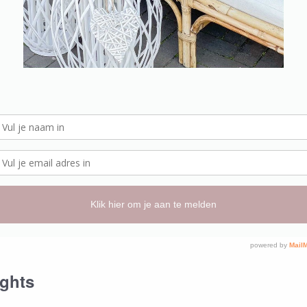
tact & FAQ
Email Adres
emia Hotspots
ppen op Afspraak
ights