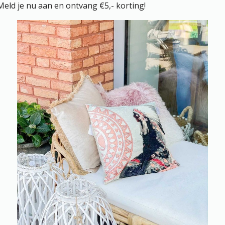
FORMATIE
JOIN US! & BECOME PA
OF THE TRIBE!
tenservice | Customer
Naam
ice