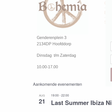
Con
Boh
Sho
Genderenplein 3
2134DP Hoofddorp
Dinsdag t/m Zaterdag
10.00-17.00
Aankomende evenementen
19:00
-
22:00
AUG
21
Last Summer Ibiza N