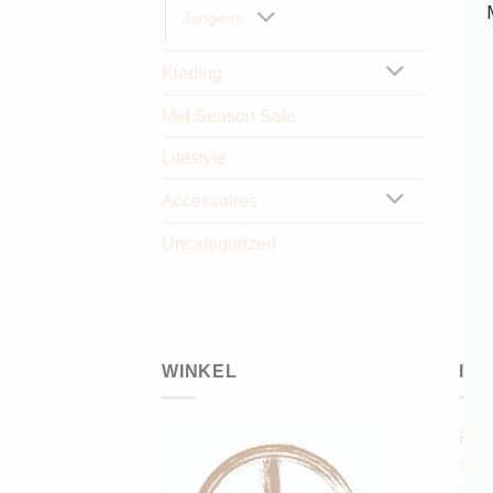
Jongens
Kleding
Mid Season Sale
Lifestyle
Accessoires
Uncategorized
WINKEL
IN
Klan
Serv