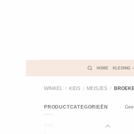
Ga
naar
inhoud
HOME
KLEDING
WINKEL
/
KIDS
/
MEISJES
/
BROEK
PRODUCTCATEGORIEËN
Geen
Kids