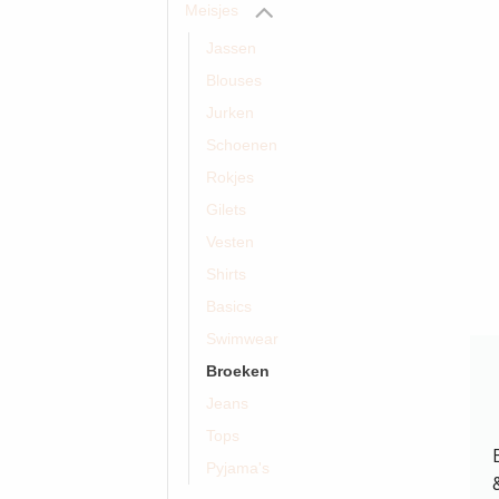
Meisjes
Jassen
Blouses
Jurken
Schoenen
Rokjes
Gilets
Vesten
Shirts
Basics
Swimwear
Broeken
Jeans
Tops
Pyjama's